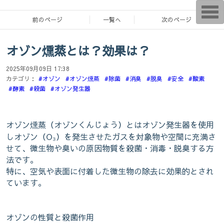
T
o
前のページ
一覧へ
次のページ
g
g
l
オゾン燻蒸とは？効果は？
e
n
a
2025年09月09日 17:38
v
i
カテゴリ：
#オゾン
#オゾン燻蒸
#除菌
#消臭
#脱臭
#安全
#酸素
g
#酵素
#殺菌
#オゾン発生器
a
t
i
o
n
オゾン燻蒸（オゾンくんじょう）とはオゾン発生器を使用
しオゾン（O₃）を発生させたガスを対象物や空間に充満さ
せて、微生物や臭いの原因物質を殺菌・消毒・脱臭する方
法です。
特に、空気や表面に付着した微生物の除去に効果的とされ
ています。
オゾンの性質と殺菌作用