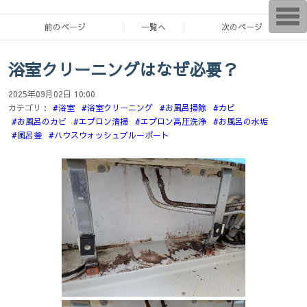
T
o
前のページ
一覧へ
次のページ
g
g
l
浴室クリーニングはなぜ必要？
e
n
a
2025年09月02日 10:00
v
i
カテゴリ：
#浴室
#浴室クリーニング
#お風呂掃除
#カビ
g
#お風呂のカビ
#エプロン清掃
#エプロン高圧洗浄
#お風呂の水垢
a
#風呂釜
#ハウスウォッシュブルーポート
t
i
o
n