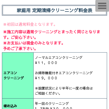
T
o
家庭用 定期清掃クリーニング料金表
g
g
l
e
※初回は通常料金となります。
n
a
※施工内容は通常クリーニングとまったく同じとなりま
v
す。ご安心下さい。
i
g
※お支払いは現金のみとなります。
a
予めご了承下さい。
t
i
o
ノーマルエアコンクリーニング
n
¥１１，０００
エアコン
お掃除機能付きエアコンクリーニング
クリーニング
¥１９，０００
※設置状況により半年に一度の場合は
ご相談ください。
年一回のクリーニング
埋め込み
1、2方向 ¥２０，０００