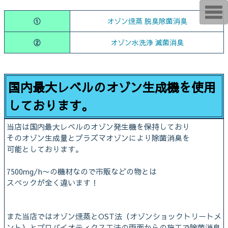
T
o
①
オゾン燻蒸 脱臭除菌消臭
g
g
l
②
オゾン水洗浄 滅菌消臭
e
n
a
v
i
国内最大レベルのオゾン生成機を使用
g
a
しております。
t
i
o
n
当店は国内最大レベルのオゾン発生機を保持しており
そのオゾン生成量とプラズマオゾンにより除菌消臭を
可能としております。
7500mg/h〜の機材なので市販などの物とは
スペックが全く違います！
また当店ではオゾン燻蒸とOST法（オゾンショックトリートメ
ント）とプロバイオティクス工法の両面からの施工で除菌消臭